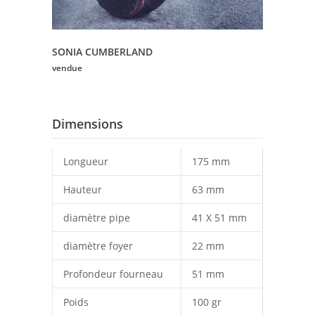
SONIA CUMBERLAND
vendue
Dimensions
Longueur
175 mm
Hauteur
63 mm
diamètre pipe
41 X 51 mm
diamètre foyer
22 mm
Profondeur fourneau
51 mm
Poids
100 gr