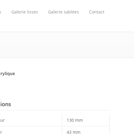
s
Galerie lisses
Galerie sablées
Contact
crylique
ions
ur
130 mm
r
43 mm