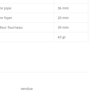
re pipe
36 mm
re foyer
20 mm
deur fourneau
39 mm
43 gr
vendue