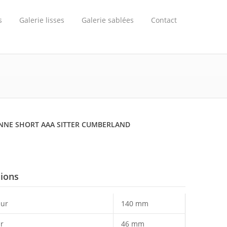
s
Galerie lisses
Galerie sablées
Contact
NNE SHORT AAA SITTER CUMBERLAND
ions
ur
140 mm
r
46 mm